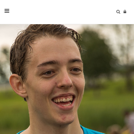
LIVETS GANG
KONFIRMASJON
BARN OG UNGE
RÅD OG UTVALG
KIRKENE VÅRE
MENIGHETSLIV
KALENDER
KONTAKT