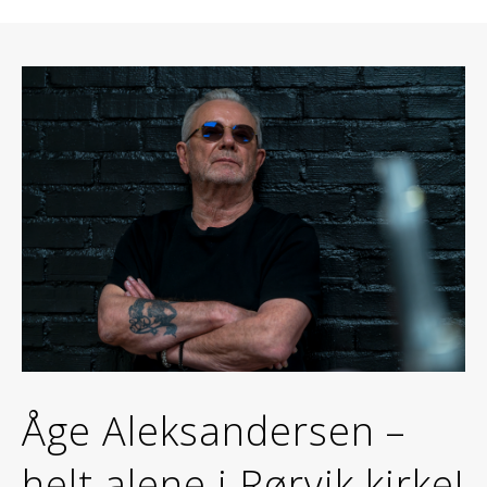
Åge Aleksandersen –
helt alene i Rørvik kirke!