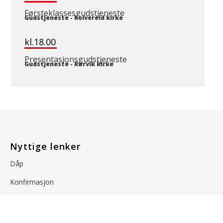
Førsteklassesgudstjeneste
Gudstjeneste
-
Kolvereid kirke
kl.18.00
Presentasjonsgudstjeneste
Gudstjeneste
-
Rørvik kirke
Nyttige lenker
Dåp
Konfirmasjon
Bryllup
Gravferd