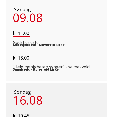
Søndag
09.08
kl.11.00
Gudstjeneste
Gudstjeneste
-
Kolvereid kirke
kl.18.00
"Hele menigheten synger" - salmekveld
Sangkveld
-
Kolvereid kirke
Søndag
16.08
kl.10.45