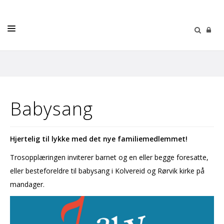
LIVETS GANG
KONFIRMASJON
BARN OG UNGE
Babysang
RÅD OG UTVALG
Hjertelig til lykke med det nye familiemedlemmet!
KIRKENE VÅRE
Trosopplæringen inviterer barnet og en eller begge foresatte,
MENIGHETSLIV
eller besteforeldre til babysang i Kolvereid og Rørvik kirke på
KALENDER
mandager.
KONTAKT